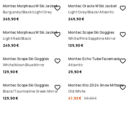
Montec Morpheus W Ski Jacket
Montec Oracle W Ski Jacket
Burgundy/Black/Light Grey
Light Grey/Black/Atlantic
249,90 €
249,90 €
Montec Morpheus W Ski Jacket
Montec Scope Ski Goggles
Light Red/Black
White/Pink Sapphire Mirror
249,90 €
129,90 €
Montec Scope Ski Goggles
Montec Echo Tube Facemask
White/Moon Blue Mirror
Atlantic
129,90 €
29,90 €
SALE
Montec Scope Ski Goggles
Montec Kilo 2024 Snow Mittens
Black/Tourmaline Green Mirror
Old White
129,90 €
47,92 €
59,90 €