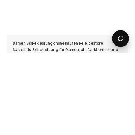
Damen Skibekleidung online kaufen bei Ridestore
Suchst du Skibekleidung für Damen, die funktioniert und
gut aussieht? Bei Ridestore findest du Jacken, Hosen,
Unterwäsche und mehr von Marken wie Dope und Montec.
Kostenloser Versand und Rückversand plus 30 Tage
Rückgaberecht. Ob Piste, Powder oder Park - hier stellst du
dir dein Outfit zusammen.
Technische Standards der Damen-Skibekleidung
Die Jacken und Hosen haben je nach Marke Wassersäulen
zwischen 15.000 und 20.000 mm plus entsprechende
Atmungsaktivität. Das hält dich bei Schneefall trocken
und lässt Schweiß entweichen. Versiegelte Nähte und
Belüftungsöffnungen gehören zum Standard, damit du
den ganzen Tag draußen bleiben kannst ohne nass zu
werden.
Schichten kombinieren für jede Temperatur
Mehrere Schichten funktionieren besser als eine dicke