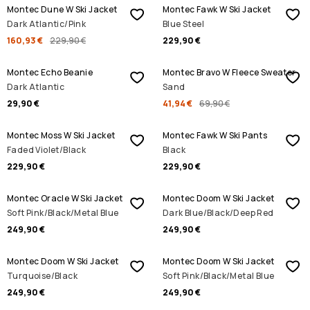
Montec Dune W Ski Jacket
Montec Fawk W Ski Jacket
Dark Atlantic/Pink
Blue Steel
160,93 €
229,90 €
229,90 €
SALE
Montec Echo Beanie
Montec Bravo W Fleece Sweater
Dark Atlantic
Sand
29,90 €
41,94 €
69,90 €
Montec Moss W Ski Jacket
Montec Fawk W Ski Pants
Faded Violet/Black
Black
229,90 €
229,90 €
Montec Oracle W Ski Jacket
Montec Doom W Ski Jacket
Soft Pink/Black/Metal Blue
Dark Blue/Black/Deep Red
249,90 €
249,90 €
Montec Doom W Ski Jacket
Montec Doom W Ski Jacket
Turquoise/Black
Soft Pink/Black/Metal Blue
249,90 €
249,90 €