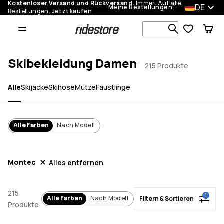
Kostenloser Versand und Rückversand.
Immer. Auf alle
DE
Meine Bestellungen
Bestellungen.
Jetzt kaufen
1
Filtern & Sortieren
Durchsuche
Skibekleidung Damen
215 Produkte
Alle
Skijacke
Skihose
Mütze
Fäustlinge
Alle Farben
Nach Modell
Montec
Alles entfernen
215
1
Alle Farben
Nach Modell
Filtern & Sortieren
Produkte