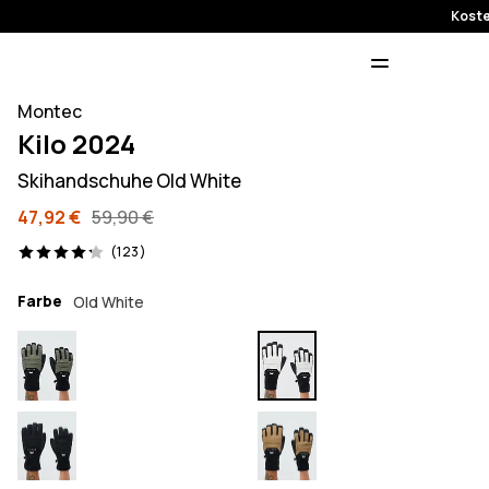
Koste
Montec
Kilo 2024
Skihandschuhe Old White
47,92 €
59,90 €
123 Reviews, 4.2/5
(123)
Farbe
Old White