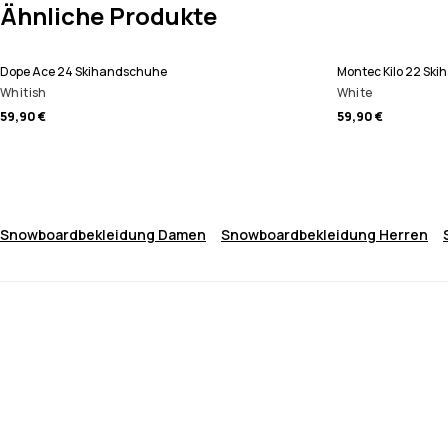
Ähnliche Produkte
Dope Ace 24 Skihandschuhe
Montec Kilo 22 Sk
Whitish
White
59,90 €
59,90 €
Snowboardbekleidung Damen
Snowboardbekleidung Herren