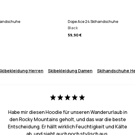
ihandschuhe
Dope Ace 24 Skihandschuhe
Black
59,90 €
Skibekleidung Herren
Skibekleidung Damen
Skihandschuhe H
Habe mir diesen Hoodie für unseren Wanderurlaub in
den Rocky Mountains geholt, und das war die beste
Entscheidung. Er hällt wirklich Feuchtigkeit und Kälte
ab, und sieht auch noch stylisch aus.