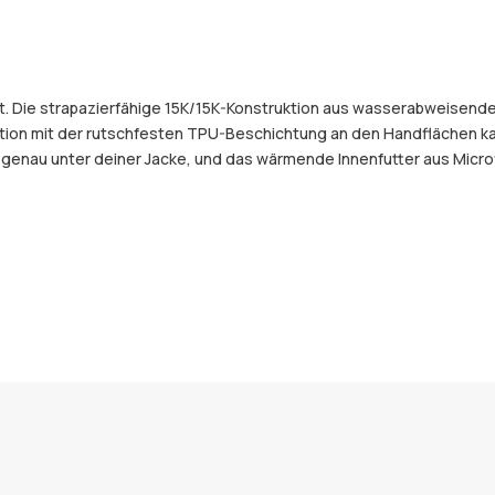
et. Die strapazierfähige 15K/15K-Konstruktion aus wasserabweisend
ion mit der rutschfesten TPU-Beschichtung an den Handflächen kan
nau unter deiner Jacke, und das wärmende Innenfutter aus Microfl