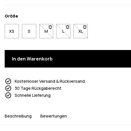
Größe
XS
S
M
- Größe M nicht verfügbar. Klicke, um benach
L
- Größe L nicht verfügbar. Klicke, 
XL
- Größe XL nicht verfügbar
In den Warenkorb
Kostenloser Versand & Rückversand
30 Tage Rückgaberecht
Schnelle Lieferung
Beschreibung
Bewertungen