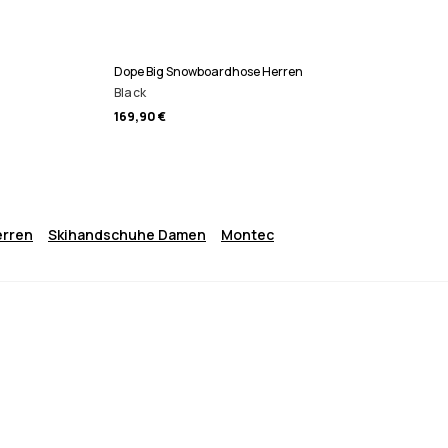
Dope Big Snowboardhose Herren
Black
169,90 €
erren
Skihandschuhe Damen
Montec