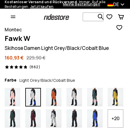
Kostenloser Versand und Rückversand.
Immer. Auf alle
DE
Meine Bestellungen
Bestellungen.
Jetzt kaufen
Durchsuche
Montec
Fawk W
Skihose Damen Light Grey/Black/Cobalt Blue
160,93 €
229,90 €
862 Reviews, 4.8/5
(862)
Farbe
Light Grey/Black/Cobalt Blue
+20