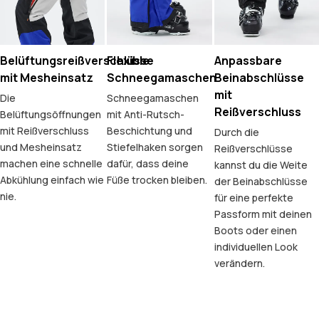
Belüftungsreißverschlüsse
Flexible
Anpassbare
mit Mesheinsatz
Schneegamaschen
Beinabschlüsse
mit
Die
Schneegamaschen
Reißverschluss
Belüftungsöffnungen
mit Anti-Rutsch-
mit Reißverschluss
Beschichtung und
Durch die
und Mesheinsatz
Stiefelhaken sorgen
Reißverschlüsse
machen eine schnelle
dafür, dass deine
kannst du die Weite
Abkühlung einfach wie
Füße trocken bleiben.
der Beinabschlüsse
nie.
für eine perfekte
Passform mit deinen
Boots oder einen
individuellen Look
verändern.