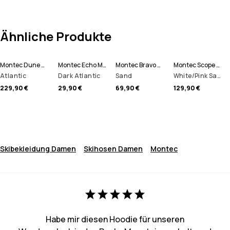
Ähnliche Produkte
Montec Dune W Skijacke Damen
Montec Echo Mütze
Montec Bravo W Fleecepullover Damen
Montec Scope Skibrille
Atlantic
Dark Atlantic
Sand
White/Pink Sapphire Mirror
229,90 €
29,90 €
69,90 €
129,90 €
Skibekleidung Damen
Skihosen Damen
Montec
Habe mir diesen Hoodie für unseren