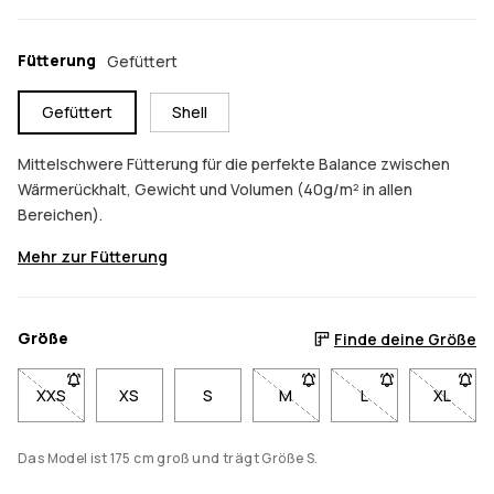
Fütterung
Gefüttert
Gefüttert
Shell
Mittelschwere Fütterung für die perfekte Balance zwischen
Wärmerückhalt, Gewicht und Volumen (40g/m² in allen
Bereichen).
Mehr zur Fütterung
Größe
Finde deine Größe
XXS
- Größe XXS nicht verfügbar. Klicke, um benachrichtigt zu we
XS
S
M
- Größe M nicht verfügbar. K
L
- Größe L nicht ve
XL
- Größe
Das Model ist 175 cm groß und trägt Größe S.