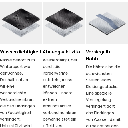
Wasserdichtigkeit
Atmungsaktivität
Versiegelte
Nähte
Nässe gehört zum
Wasserdampf, der
Wintersport wie
durch die
Die Nähte sind die
der Schnee.
Körperwärme
schwächsten
Deshalb nutzen
entsteht, muss
Stellen jedes
wir eine
entweichen
Kleidungsstücks.
wasserdichte
können. Unsere
Eine spezielle
Verbundmembran,
extrem
Versiegelung
die das Eindringen
atmungsaktive
verhindert dort
von Feuchtigkeit
Verbundmembran
das Eindringen
verhindert.
gewährleistet ein
von Wasser, damit
Unterstützt wird
effektives
du selbst bei den