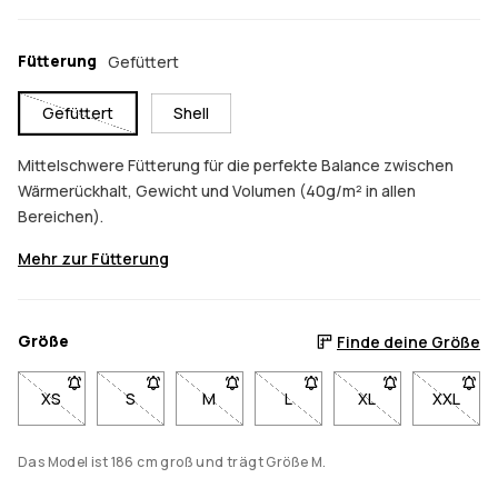
Fütterung
Gefüttert
Gefüttert
Shell
Mittelschwere Fütterung für die perfekte Balance zwischen
Wärmerückhalt, Gewicht und Volumen (40g/m² in allen
Bereichen).
Mehr zur Fütterung
Größe
Finde deine Größe
XS
- Größe XS nicht verfügbar. Klicke, um benachrichtigt zu werd
S
- Größe S nicht verfügbar. Klicke, um benachrichti
M
- Größe M nicht verfügbar. Klicke, um b
L
- Größe L nicht verfügbar. K
XL
- Größe XL nicht v
XXL
- Größe
Das Model ist 186 cm groß und trägt Größe M.