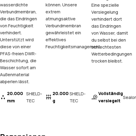
wasserdichte
können. Unsere
Eine spezielle
Verbundmembran,
extrem
Versiegelung
die das Eindringen
atmungsaktive
verhindert dort
von Feuchtigkeit
Verbundmembran
das Eindringen
verhindert.
gewährleistet ein
von Wasser, damit
Unterstützt wird
effektives
du selbst bei den
diese von einer
Feuchtigkeitsmanagement.
schlechtesten
PFAS-freien DWR-
Wetterbedingungen
Beschichtung, die
trocken bleibst.
Wasser sofort am
Außenmaterial
abperlen lässt.
20.000
20.000
Vollständig
SHIELD-
SHIELD-
Sealo
mm
TEC
g
TEC
versiegelt