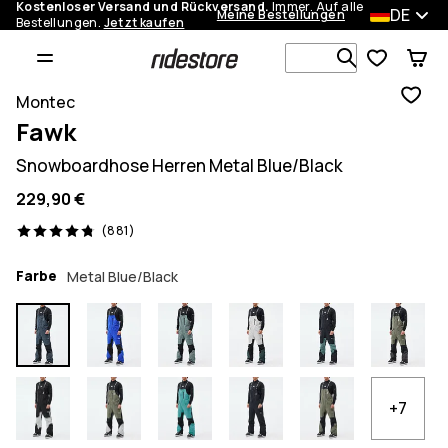
Kostenloser Versand und Rückversand.
Immer. Auf alle
DE
Meine Bestellungen
Bestellungen.
Jetzt kaufen
Durchsuche
Montec
Fawk
Snowboardhose Herren Metal Blue/Black
229,90 €
881 Reviews, 4.8/5
(881)
Farbe
Metal Blue/Black
+7