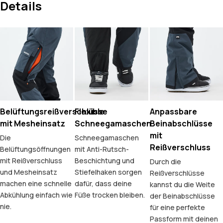
Details
Belüftungsreißverschlüsse
Flexible
Anpassbare
mit Mesheinsatz
Schneegamaschen
Beinabschlüsse
mit
Die
Schneegamaschen
Reißverschluss
Belüftungsöffnungen
mit Anti-Rutsch-
mit Reißverschluss
Beschichtung und
Durch die
und Mesheinsatz
Stiefelhaken sorgen
Reißverschlüsse
machen eine schnelle
dafür, dass deine
kannst du die Weite
Abkühlung einfach wie
Füße trocken bleiben.
der Beinabschlüsse
nie.
für eine perfekte
Passform mit deinen