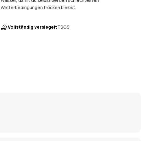
Wasser, damit du selbst bei den schlechtesten
Wetterbedingungen trocken bleibst.
Vollständig versiegelt
TSGS