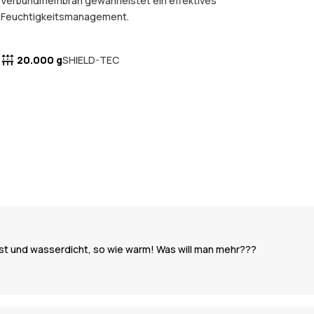
Verbundmembran gewährleistet ein effektives
Feuchtigkeitsmanagement.
20.000 g
SHIELD-TEC
est und wasserdicht, so wie warm! Was will man mehr???