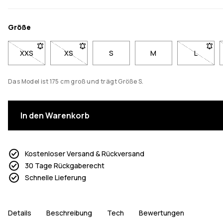
Größe
XXS
- Größe XXS nicht verfügbar. Klicke, um benachrichtigt zu w
XS
- Größe XS nicht verfügbar. Klicke, um benachri
S
M
L
- Größe 
Das Model ist 175 cm groß und trägt Größe S.
In den Warenkorb
Kostenloser Versand & Rückversand
30 Tage Rückgaberecht
Schnelle Lieferung
Details
Beschreibung
Tech
Bewertungen