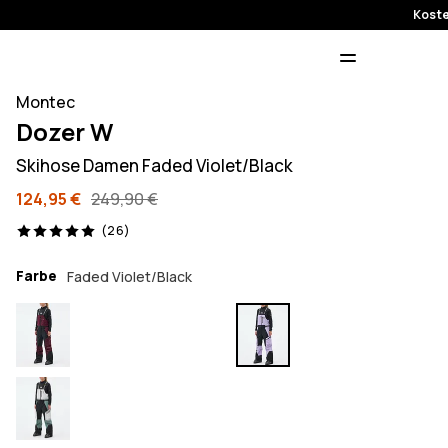
Koste
Montec
Dozer W
Skihose Damen Faded Violet/Black
124,95 €
249,90 €
26 Reviews, 5/5
(26)
Farbe
Faded Violet/Black