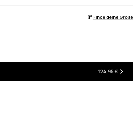
Finde deine Größe
er auf Lager ist
, wenn sie wieder auf Lager ist
124,95 €