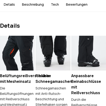
Details
Beschreibung
Tech
Bewertungen
Details
Belüftungsreißverschlüsse
Flexible
Anpassbare
mit Mesheinsatz
Schneegamaschen
Beinabschlüsse
mit
Die
Schneegamaschen
Reißverschluss
Belüftungsöffnungen
mit Anti-Rutsch-
mit Reißverschluss
Beschichtung und
Durch die
und Mesheinsatz
Stiefelhaken sorgen
Reißverschlüsse