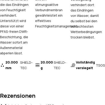
die das Eindringen
atmungsaktive
verhindert dort
von Feuchtigkeit
Verbundmembran
das Eindringen
verhindert.
gewährleistet ein
von Wasser, damit
Unterstützt wird
effektives
du selbst bei den
diese von einer
Feuchtigkeitsmanagement.
schlechtesten
PFAS-freien DWR-
Wetterbedingungen
Beschichtung, die
trocken bleibst.
Wasser sofort am
Außenmaterial
abperlen lässt.
20.000
20.000
Vollständig
SHIELD-
SHIELD-
TSGS
mm
TEC
g
TEC
versiegelt
Rezensionen