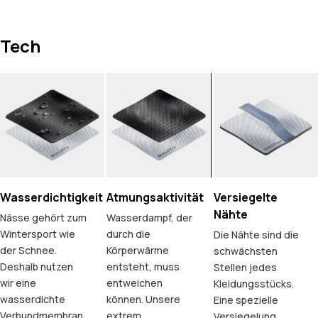
Tech
Wasserdichtigkeit
Atmungsaktivität
Versiegelte
Nähte
Nässe gehört zum
Wasserdampf, der
Wintersport wie
durch die
Die Nähte sind die
der Schnee.
Körperwärme
schwächsten
Deshalb nutzen
entsteht, muss
Stellen jedes
wir eine
entweichen
Kleidungsstücks.
wasserdichte
können. Unsere
Eine spezielle
Verbundmembran,
extrem
Versiegelung