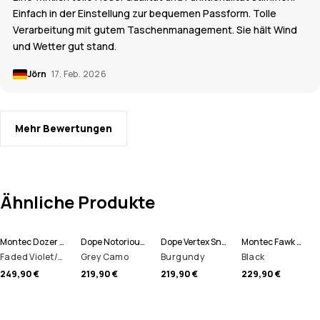
Einfach in der Einstellung zur bequemen Passform. Tolle
Verarbeitung mit gutem Taschenmanagement. Sie hält Wind
und Wetter gut stand.
Jörn
17. Feb. 2026
Mehr Bewertungen
Ähnliche Produkte
Montec Dozer W Skihose Damen
Dope Notorious B.I.B Snowboardhose Herren
Dope Vertex Snowboardhose Herren
Montec Fawk W Skihose Damen
Faded Violet/Black
Grey Camo
Burgundy
Black
249,90 €
219,90 €
219,90 €
229,90 €