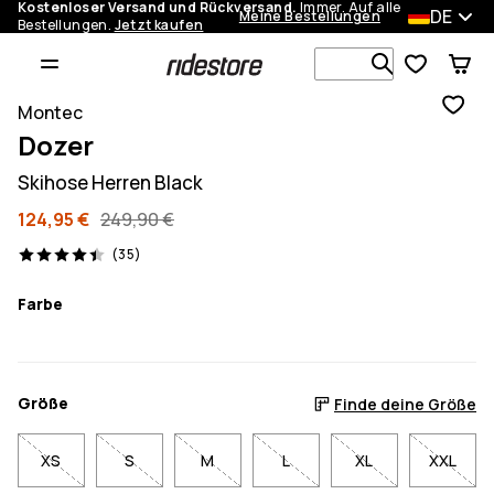
Kostenloser Versand und Rückversand.
Immer. Auf alle
DE
Meine Bestellungen
Bestellungen.
Jetzt kaufen
Durchsuche
Montec
Dozer
Skihose Herren Black
124,95 €
249,90 €
35 Reviews, 4.4/5
(35)
Farbe
Größe
Finde deine Größe
XS
S
M
L
XL
XXL