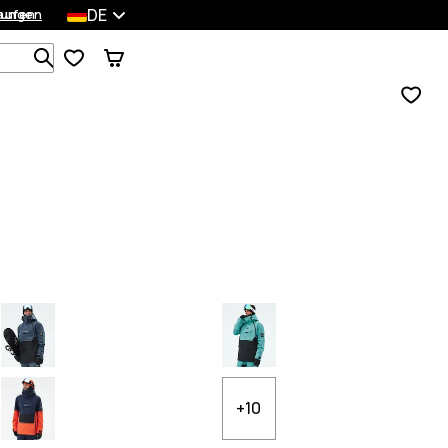
DE
lungen
kaufen
Durchsuche 1 000+ Produkte
+10