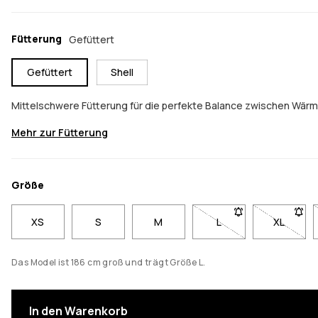
Fütterung
Gefüttert
Gefüttert
Shell
Mittelschwere Fütterung für die perfekte Balance zwischen Wär
Mehr zur Fütterung
Größe
XS
S
M
L
- Größe L nicht verfü
XL
- Größe 
Das Model ist 186 cm groß und trägt Größe L.
In den Warenkorb