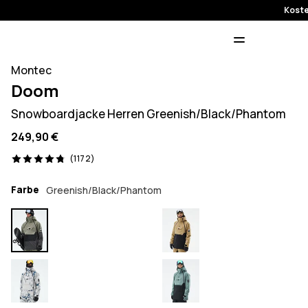
Koste
Montec
Doom
Snowboardjacke Herren Greenish/Black/Phantom
249,90 €
1172 Reviews, 4.8/5
(1172)
Farbe
Greenish/Black/Phantom