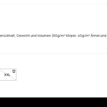
merückhalt, Gewicht und Volumen (60g/m² Körper, 40g/m² Ärmel und
gbar. Klicke, um benachrichtigt zu werden, wenn sie wieder auf Lager 
XL nicht verfügbar. Klicke, um benachrichtigt zu werden, wenn sie wi
XXL
- Größe XXL nicht verfügbar. Klicke, um benachrichtigt zu werde