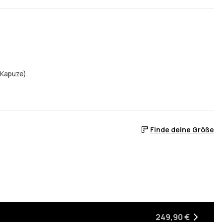
 Kapuze).
Finde deine Größe
ist
eder auf Lager ist
n, wenn sie wieder auf Lager ist
249,90 €