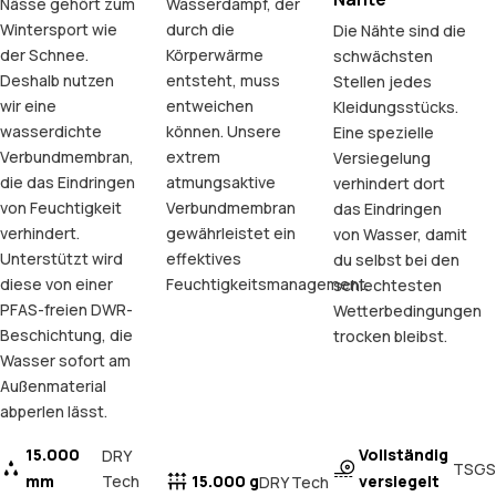
Nässe gehört zum
Wasserdampf, der
Wintersport wie
durch die
Die Nähte sind die
der Schnee.
Körperwärme
schwächsten
Deshalb nutzen
entsteht, muss
Stellen jedes
wir eine
entweichen
Kleidungsstücks.
wasserdichte
können. Unsere
Eine spezielle
Verbundmembran,
extrem
Versiegelung
die das Eindringen
atmungsaktive
verhindert dort
von Feuchtigkeit
Verbundmembran
das Eindringen
verhindert.
gewährleistet ein
von Wasser, damit
Unterstützt wird
effektives
du selbst bei den
diese von einer
Feuchtigkeitsmanagement.
schlechtesten
PFAS-freien DWR-
Wetterbedingungen
Beschichtung, die
trocken bleibst.
Wasser sofort am
Außenmaterial
abperlen lässt.
15.000
Vollständig
DRY
TSGS
mm
Tech
15.000 g
versiegelt
DRY Tech