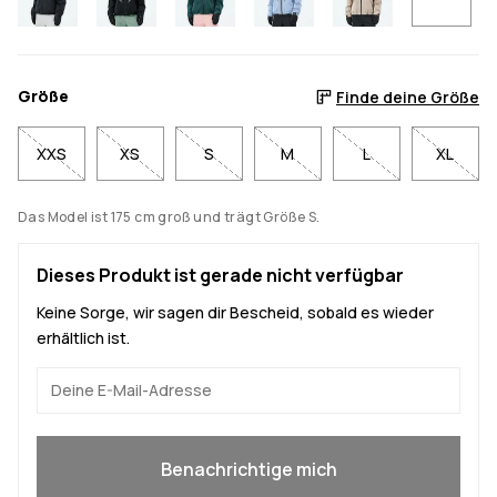
Größe
Finde deine Größe
XXS
XS
S
M
L
XL
Das Model ist 175 cm groß und trägt Größe S.
Dieses Produkt ist gerade nicht verfügbar
Keine Sorge, wir sagen dir Bescheid, sobald es wieder
erhältlich ist.
Ja, ich will mitmachen
Benachrichtige mich