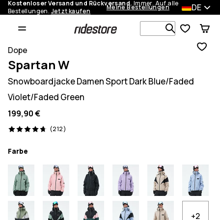
Kostenloser Versand und Rückversand.
Immer. Auf alle
DE
Meine Bestellungen
Bestellungen.
Jetzt kaufen
Durchsuche
Dope
Spartan W
Snowboardjacke Damen Sport Dark Blue/Faded
Violet/Faded Green
199,90 €
212 Reviews, 4.7/5
(212)
Farbe
+2