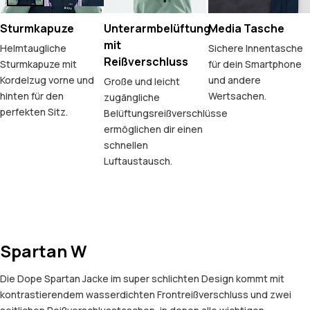
Sturmkapuze
Unterarmbelüftung
Media Tasche
mit
Helmtaugliche
Sichere Innentasche
Reißverschluss
Sturmkapuze mit
für dein Smartphone
Kordelzug vorne und
und andere
Große und leicht
hinten für den
Wertsachen.
zugängliche
perfekten Sitz.
Belüftungsreißverschlüsse
ermöglichen dir einen
schnellen
Luftaustausch.
Spartan W
Die Dope Spartan Jacke im super schlichten Design kommt mit
kontrastierendem wasserdichten Frontreißverschluss und zwei