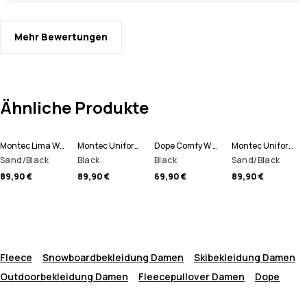
Mehr Bewertungen
Ähnliche Produkte
Montec Lima W Fleece Hoodie Damen
Montec Uniform W Fleece Hoodie Damen
Dope Comfy W Fleecepullover Damen
Montec Uniform W Fleece Hoodie Damen
Sand/Black
Black
Black
Sand/Black
89,90 €
89,90 €
69,90 €
89,90 €
Fleece
Snowboardbekleidung Damen
Skibekleidung Damen
Outdoorbekleidung Damen
Fleecepullover Damen
Dope