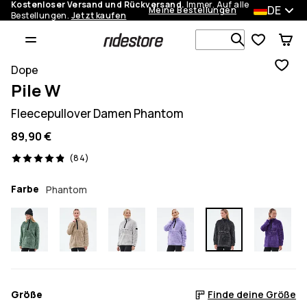
Kostenloser Versand und Rückversand.
Immer. Auf alle
DE
Meine Bestellungen
Bestellungen.
Jetzt kaufen
Durchsuche
Dope
Pile W
Fleecepullover Damen Phantom
89,90 €
84 Reviews, 4.9/5
(84)
Farbe
Phantom
Größe
Finde deine Größe