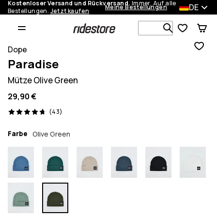
Kostenloser Versand und Rückversand.
Immer. Auf alle
DE
Meine Bestellungen
Bestellungen.
Jetzt kaufen
Durchsuche
Dope
Paradise
Mütze Olive Green
29,90 €
43 Reviews, 4.7/5
(43)
Farbe
Olive Green