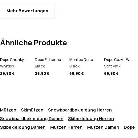
Mehr Bewertungen
Ähnliche Produkte
Dope Chunky Mütze
Dope Fisherman Mütze
Montec Delta W Fleece Hoodie Damen
Dope Cozy II W Fleece Hoodie Damen
Whitish
Black
Black
Soft Pink
29,90 €
29,90 €
69,90 €
69,90 €
Mützen
Skimützen
Snowboardbekleidung Herren
Snowboardbekleidung Damen
Skibekleidung Herren
Skibekleidung Damen
Mützen Herren
Mützen Damen
Dope