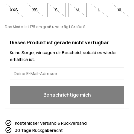
XXS
XS
S
M
L
XL
Das Model ist 175 cm groß und trägt Größe S.
Dieses Produkt ist gerade nicht verfügbar
Keine Sorge, wir sagen dir Bescheid, sobald es wieder
erhältlich ist.
Ja, ich will mitmachen
Benachrichtige mich
Kostenloser Versand & Rückversand
30 Tage Rückgaberecht