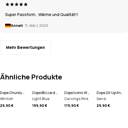
Super Passform , Wärme und Qualität!!
Annett
11. März 2025
Mehr Bewertungen
Ähnliche Produkte
Dope Chunky Mütze
Dope Blizzard W Full Zip Snowboardjacke Damen
Dope Iconic W Snowboardhose Damen
Dope 2X-Up Knitted Schlauchtuch
Whitish
Light Blue
Carvings Pink
Sand
29,90 €
199,90 €
179,90 €
29,90 €