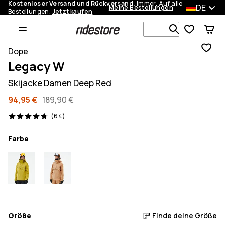
Kostenloser Versand und Rückversand.
Immer. Auf alle
DE
Meine Bestellungen
Bestellungen.
Jetzt kaufen
Durchsuche
Dope
Legacy W
Skijacke Damen Deep Red
94,95 €
189,90 €
64 Reviews, 4.8/5
(64)
Farbe
Größe
Finde deine Größe