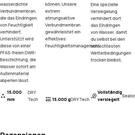
wasserdichte
können. Unsere
Eine spezielle
Verbundmembran,
extrem
Versiegelung
die das Eindringen
atmungsaktive
verhindert dort
von Feuchtigkeit
Verbundmembran
das Eindringen
verhindert.
gewährleistet ein
von Wasser, damit
Unterstützt wird
effektives
du selbst bei den
diese von einer
Feuchtigkeitsmanagement.
schlechtesten
PFAS-freien DWR-
Wetterbedingungen
Beschichtung, die
trocken bleibst.
Wasser sofort am
Außenmaterial
abperlen lässt.
15.000
Vollständig
DRY
Sealo
mm
Tech
15.000 g
versiegelt
DRY Tech
Rezensionen