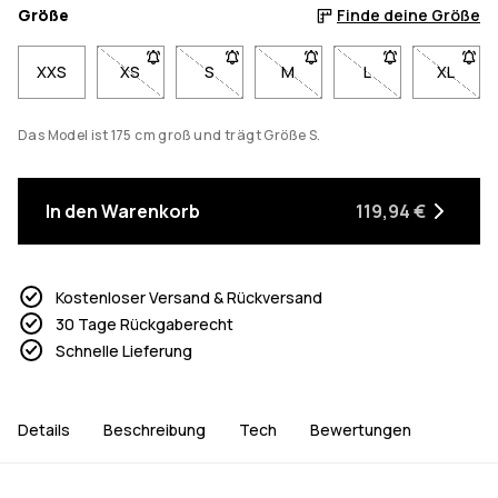
Größe
Finde deine Größe
XXS
XS
- Größe XS nicht verfügbar. Klicke, um benachricht
S
- Größe S nicht verfügbar. Klicke, um b
M
- Größe M nicht verfügbar. K
L
- Größe L nicht ve
XL
- Größe
Das Model ist 175 cm groß und trägt Größe S.
In den Warenkorb
119,94 €
Kostenloser Versand & Rückversand
30 Tage Rückgaberecht
Schnelle Lieferung
Details
Beschreibung
Tech
Bewertungen