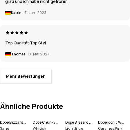
grad und ich habe nicht gefroren .
Katrin
13. Jan. 2025
Top Qualität Top Styl
Thomas
19. Mai 2024
Mehr Bewertungen
Ähnliche Produkte
Dope Blizzard W Full Zip Skijacke Damen
Dope Chunky Mütze
Dope Blizzard W Full Zip Snowboardjacke Damen
Dope Iconic W Snowboardhose Damen
Sand
Whitish
Light Blue
Carvings Pink