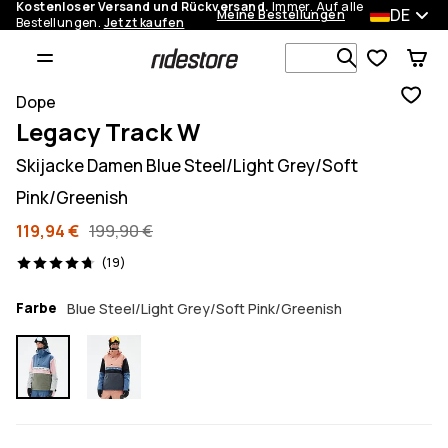
Kostenloser Versand und Rückversand.
Immer. Auf alle
DE
Meine Bestellungen
Bestellungen.
Jetzt kaufen
Durchsuche
Dope
Legacy Track W
Skijacke Damen Blue Steel/Light Grey/Soft
Pink/Greenish
119,94 €
199,90 €
19 Reviews, 4.7/5
(19)
Farbe
Blue Steel/Light Grey/Soft Pink/Greenish