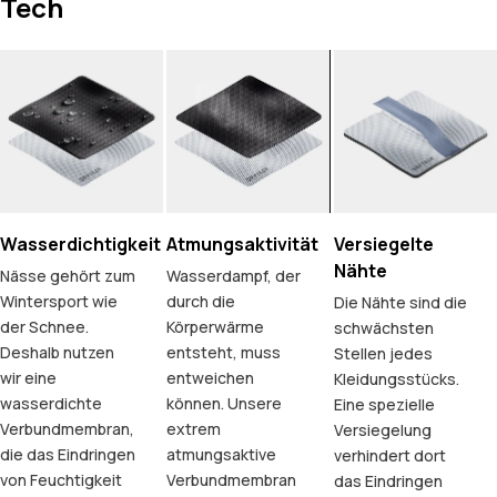
Tech
Wasserdichtigkeit
Atmungsaktivität
Versiegelte
Nähte
Nässe gehört zum
Wasserdampf, der
Wintersport wie
durch die
Die Nähte sind die
der Schnee.
Körperwärme
schwächsten
Deshalb nutzen
entsteht, muss
Stellen jedes
wir eine
entweichen
Kleidungsstücks.
wasserdichte
können. Unsere
Eine spezielle
Verbundmembran,
extrem
Versiegelung
die das Eindringen
atmungsaktive
verhindert dort
von Feuchtigkeit
Verbundmembran
das Eindringen