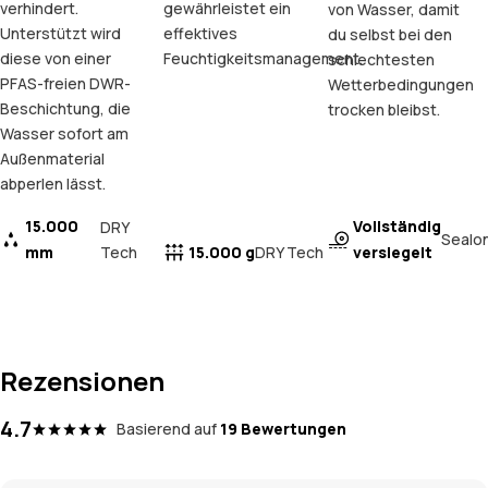
verhindert.
gewährleistet ein
von Wasser, damit
Unterstützt wird
effektives
du selbst bei den
diese von einer
Feuchtigkeitsmanagement.
schlechtesten
PFAS-freien DWR-
Wetterbedingungen
Beschichtung, die
trocken bleibst.
Wasser sofort am
Außenmaterial
abperlen lässt.
15.000
Vollständig
DRY
Sealo
mm
Tech
15.000 g
versiegelt
DRY Tech
Rezensionen
4.7
Basierend auf
19 Bewertungen