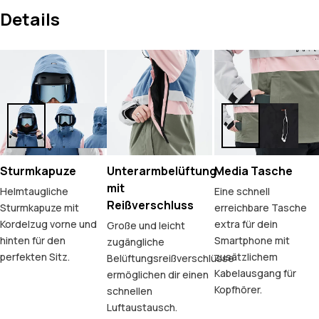
Details
Sturmkapuze
Unterarmbelüftung
Media Tasche
mit
Helmtaugliche
Eine schnell
Reißverschluss
Sturmkapuze mit
erreichbare Tasche
Kordelzug vorne und
extra für dein
Große und leicht
hinten für den
Smartphone mit
zugängliche
perfekten Sitz.
zusätzlichem
Belüftungsreißverschlüsse
Kabelausgang für
ermöglichen dir einen
Kopfhörer.
schnellen
Luftaustausch.