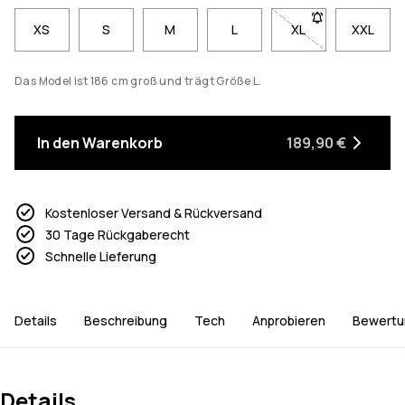
XS
S
M
L
XL
- Größe XL nicht v
XXL
Das Model ist 186 cm groß und trägt Größe L.
In den Warenkorb
189,90 €
Kostenloser Versand & Rückversand
30 Tage Rückgaberecht
Schnelle Lieferung
Details
Beschreibung
Tech
Anprobieren
Bewertu
Details