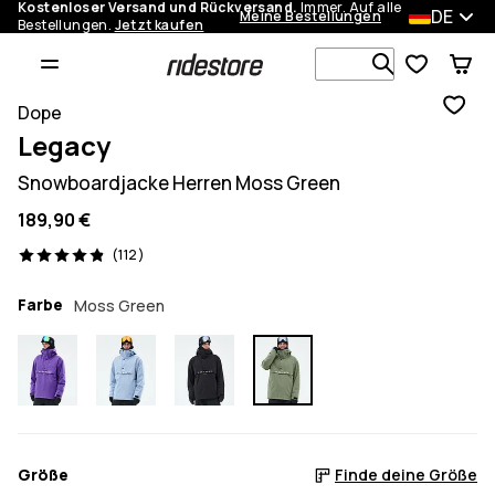
Kostenloser Versand und Rückversand.
Immer. Auf alle
DE
Meine Bestellungen
Bestellungen.
Jetzt kaufen
Durchsuche
Dope
Legacy
Snowboardjacke Herren Moss Green
189,90 €
112 Reviews, 4.9/5
(112)
Farbe
Moss Green
Größe
Finde deine Größe