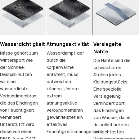
Wasserdichtigkeit
Atmungsaktivität
Versiegelte
Nähte
Nässe gehört zum
Wasserdampf, der
Wintersport wie
durch die
Die Nähte sind die
der Schnee.
Körperwärme
schwächsten
Deshalb nutzen
entsteht, muss
Stellen jedes
wir eine
entweichen
Kleidungsstücks.
wasserdichte
können. Unsere
Eine spezielle
Verbundmembran,
extrem
Versiegelung
die das Eindringen
atmungsaktive
verhindert dort
von Feuchtigkeit
Verbundmembran
das Eindringen
verhindert.
gewährleistet ein
von Wasser, damit
Unterstützt wird
effektives
du selbst bei den
diese von einer
Feuchtigkeitsmanagement.
schlechtesten
PFAS-freien DWR-
Wetterbedingungen