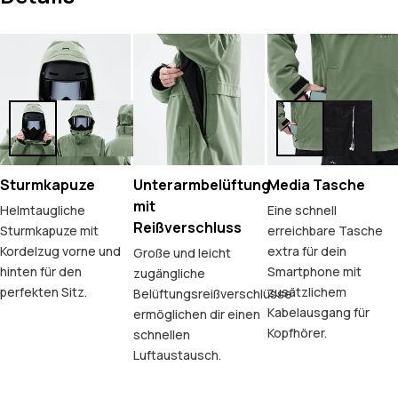
Sturmkapuze
Unterarmbelüftung
Media Tasche
mit
Helmtaugliche
Eine schnell
Reißverschluss
Sturmkapuze mit
erreichbare Tasche
Kordelzug vorne und
extra für dein
Große und leicht
hinten für den
Smartphone mit
zugängliche
perfekten Sitz.
zusätzlichem
Belüftungsreißverschlüsse
Kabelausgang für
ermöglichen dir einen
Kopfhörer.
schnellen
Luftaustausch.