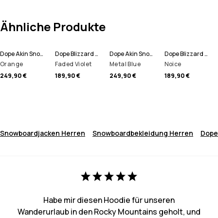
Ähnliche Produkte
Dope Akin Snowboardjacke Herren
Dope Blizzard Snowboardjacke Herren
Dope Akin Snowboardjacke Herren
Dope Blizzard Snowboardjacke Herren
Orange
Faded Violet
Metal Blue
Noice
249,90 €
189,90 €
249,90 €
189,90 €
Snowboardjacken Herren
Snowboardbekleidung Herren
Dope
Habe mir diesen Hoodie für unseren
Wanderurlaub in den Rocky Mountains geholt, und