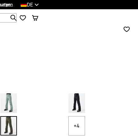
DE
lungen
kaufen
Durchsuche 1 000+ Produkte
+4