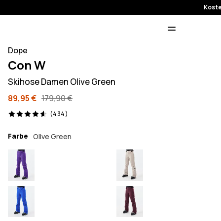
Koste
Dope
Con W
Skihose Damen Olive Green
89,95 €
179,90 €
434 Reviews, 4.6/5
(434)
Farbe
Olive Green