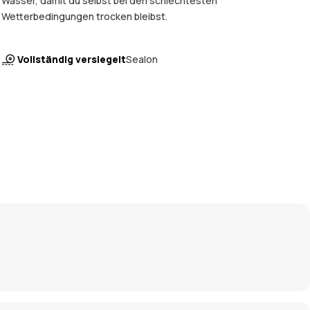
Wasser, damit du selbst bei den schlechtesten
Wetterbedingungen trocken bleibst.
Vollständig versiegelt
Sealon