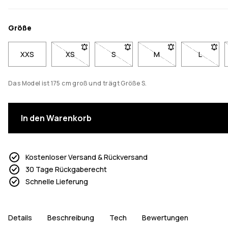
Größe
XXS
XS
- Größe XS nicht verfügbar. Klicke, um benachri
S
- Größe S nicht verfügbar. Klicke,
M
- Größe M nicht verfü
L
- Größe 
Das Model ist 175 cm groß und trägt Größe S.
In den Warenkorb
Kostenloser Versand & Rückversand
30 Tage Rückgaberecht
Schnelle Lieferung
Details
Beschreibung
Tech
Bewertungen