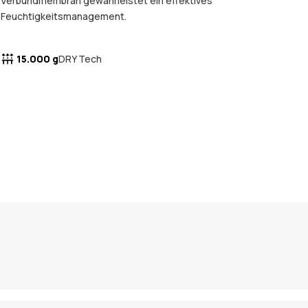
Verbundmembran gewährleistet ein effektives
Feuchtigkeitsmanagement.
15.000 g
DRY Tech