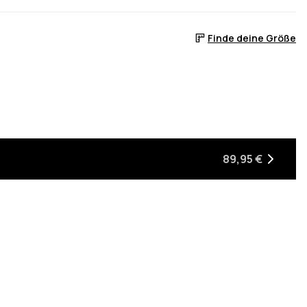
Finde deine Größe
 ist
er auf Lager ist
, wenn sie wieder auf Lager ist
89,95 €