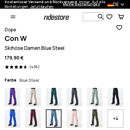
Kostenloser Versand und Rückversand.
Immer. Auf alle
DE
Meine Bestellungen
Bestellungen.
Jetzt kaufen
Durchsuche
Dope
Con W
Skihose Damen Blue Steel
179,90 €
435 Reviews, 4.6/5
(435)
Farbe
Blue Steel
+4