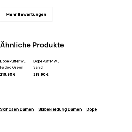
Mehr Bewertungen
Ähnliche Produkte
Dope Puffer W Skijacke Damen
Dope Puffer W Skijacke Damen
Faded Green
Sand
219,90 €
219,90 €
Skihosen Damen
Skibekleidung Damen
Dope