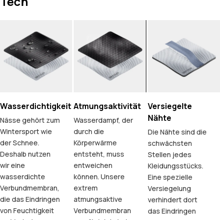
Tech
Wasserdichtigkeit
Atmungsaktivität
Versiegelte
Nähte
Nässe gehört zum
Wasserdampf, der
Wintersport wie
durch die
Die Nähte sind die
der Schnee.
Körperwärme
schwächsten
Deshalb nutzen
entsteht, muss
Stellen jedes
wir eine
entweichen
Kleidungsstücks.
wasserdichte
können. Unsere
Eine spezielle
Verbundmembran,
extrem
Versiegelung
die das Eindringen
atmungsaktive
verhindert dort
von Feuchtigkeit
Verbundmembran
das Eindringen