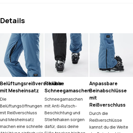
Details
Belüftungsreißverschlüsse
Flexible
Anpassbare
mit Mesheinsatz
Schneegamaschen
Beinabschlüsse
mit
Die
Schneegamaschen
Reißverschluss
Belüftungsöffnungen
mit Anti-Rutsch-
mit Reißverschluss
Beschichtung und
Durch die
und Mesheinsatz
Stiefelhaken sorgen
Reißverschlüsse
machen eine schnelle
dafür, dass deine
kannst du die Weite