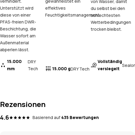
verhindert.
gewährleistet ein
von Wasser, damit
Unterstützt wird
effektives
du selbst bei den
diese von einer
Feuchtigkeitsmanagement.
schlechtesten
PFAS-freien DWR-
Wetterbedingungen
Beschichtung, die
trocken bleibst.
Wasser sofort am
Außenmaterial
abperlen lässt.
15.000
Vollständig
DRY
Sealo
mm
Tech
15.000 g
versiegelt
DRY Tech
Rezensionen
4.6
Basierend auf
435 Bewertungen