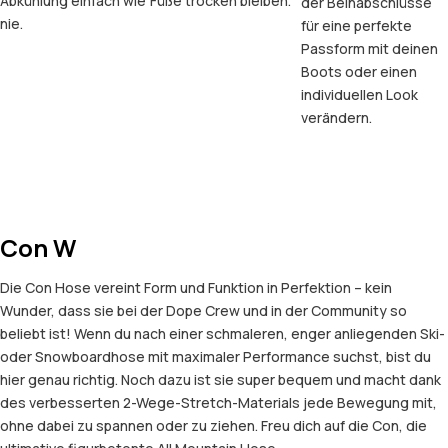
Abkühlung einfach wie
Füße trocken bleiben.
der Beinabschlüsse
nie.
für eine perfekte
Passform mit deinen
Boots oder einen
individuellen Look
verändern.
Con W
Die Con Hose vereint Form und Funktion in Perfektion – kein
Wunder, dass sie bei der Dope Crew und in der Community so
beliebt ist! Wenn du nach einer schmaleren, enger anliegenden Ski-
oder Snowboardhose mit maximaler Performance suchst, bist du
hier genau richtig. Noch dazu ist sie super bequem und macht dank
des verbesserten 2-Wege-Stretch-Materials jede Bewegung mit,
ohne dabei zu spannen oder zu ziehen. Freu dich auf die Con, die