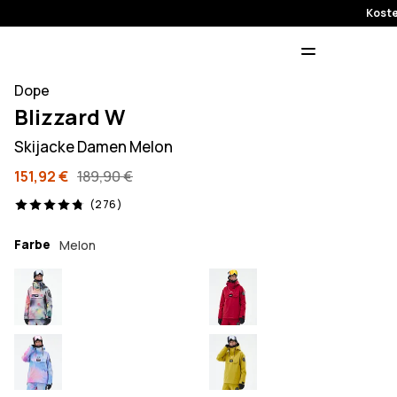
Koste
Dope
Blizzard W
Skijacke Damen Melon
151,92 €
189,90 €
276 Reviews, 4.8/5
(276)
Farbe
Melon