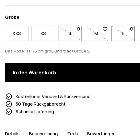
Größe
XXS
XS
S
- Größe S nicht verfügbar. Klicke,
M
- Größe M nicht verfü
L
- Größe 
Das Model ist 175 cm groß und trägt Größe S.
In den Warenkorb
Kostenloser Versand & Rückversand
30 Tage Rückgaberecht
Schnelle Lieferung
Details
Beschreibung
Tech
Bewertungen