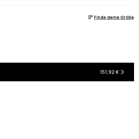
Finde deine Größe
 ist
er auf Lager ist
, wenn sie wieder auf Lager ist
151,92 €