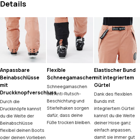
Details
Anpassbare
Flexible
Elastischer Bund
Beinabschlüsse
Schneegamaschen
mit integriertem
mit
Gürtel
Schneegamaschen
Druckknopfverschluss
mit Anti-Rutsch-
Dank des flexiblen
Beschichtung und
Bunds mit
Durch die
Stiefelhaken sorgen
integriertem Gürtel
Druckknöpfe kannst
dafür, dass deine
kannst du die Weite
du die Weite der
Füße trocken bleiben.
deiner Hose ganz
Beinabschlüsse
einfach anpassen,
flexibel deinen Boots
damit sie immer gut
oder deinen Vorlieben