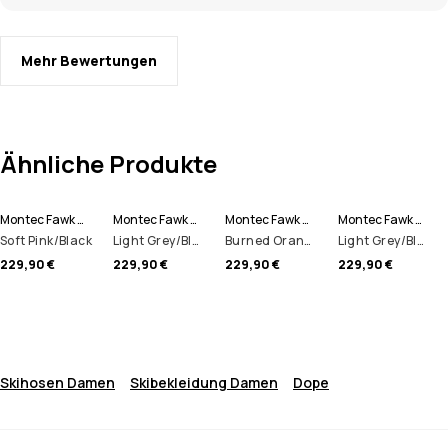
Mehr Bewertungen
Ähnliche Produkte
Montec Fawk W Skihose Damen
Montec Fawk W Skihose Damen
Montec Fawk W Skihose Damen
Montec Fawk W Skihose Damen
Soft Pink/Black
Light Grey/Black/Cobalt Blue
Burned Orange/Black
Light Grey/Black/Metal Blue
229,90 €
229,90 €
229,90 €
229,90 €
Skihosen Damen
Skibekleidung Damen
Dope