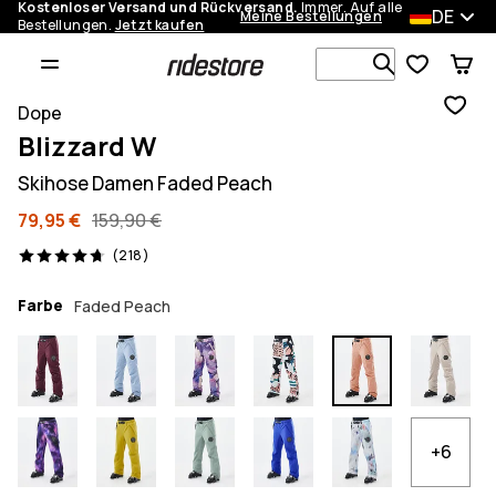
Kostenloser Versand und Rückversand.
Immer. Auf alle
DE
Meine Bestellungen
Bestellungen.
Jetzt kaufen
Durchsuche
Dope
Blizzard W
Skihose Damen Faded Peach
79,95 €
159,90 €
218 Reviews, 4.7/5
(218)
Farbe
Faded Peach
+6