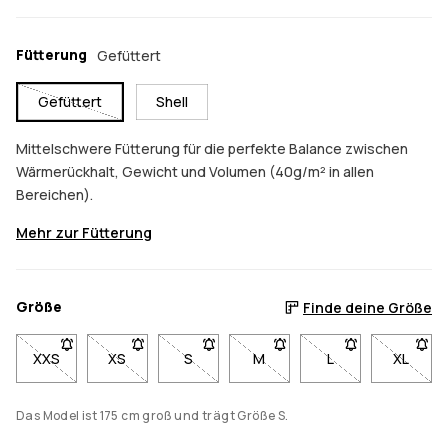
Fütterung
Gefüttert
Gefüttert
Shell
Mittelschwere Fütterung für die perfekte Balance zwischen
Wärmerückhalt, Gewicht und Volumen (40g/m² in allen
Bereichen).
Mehr zur Fütterung
Größe
Finde deine Größe
XXS
- Größe XXS nicht verfügbar. Klicke, um benachrichtigt zu we
XS
- Größe XS nicht verfügbar. Klicke, um benachricht
S
- Größe S nicht verfügbar. Klicke, um b
M
- Größe M nicht verfügbar. K
L
- Größe L nicht ve
XL
- Größe
Das Model ist 175 cm groß und trägt Größe S.