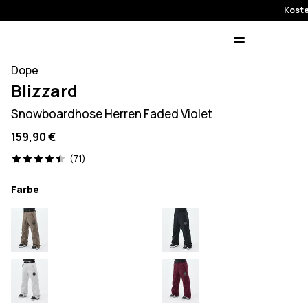
Koste
Dope
Blizzard
Snowboardhose Herren Faded Violet
159,90 €
71 Reviews, 4.4/5
(71)
Farbe