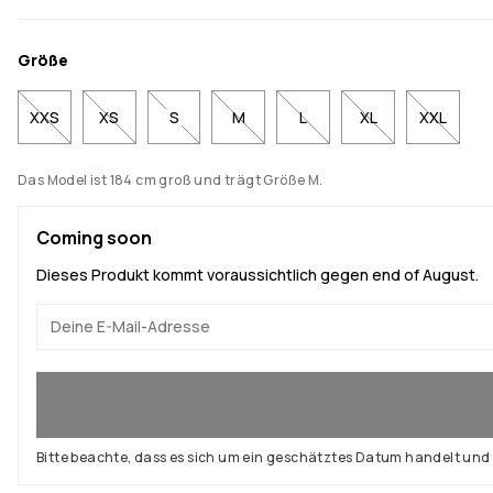
Größe
XXS
XS
S
M
L
XL
XXL
Das Model ist 184 cm groß und trägt Größe M.
Coming soon
Dieses Produkt kommt voraussichtlich gegen end of August.
Ja, ich will mitmachen
Bitte beachte, dass es sich um ein geschätztes Datum handelt un