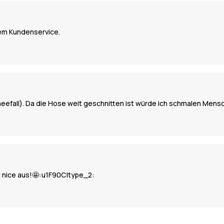
dem Kundenservice.
efall). Da die Hose weit geschnitten ist würde ich schmalen Mensc
ht nice aus!🤩:u1F90C|type_2: