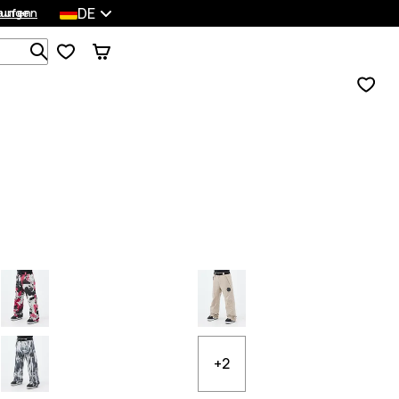
DE
lungen
kaufen
Durchsuche 1 000+ Produkte
+2