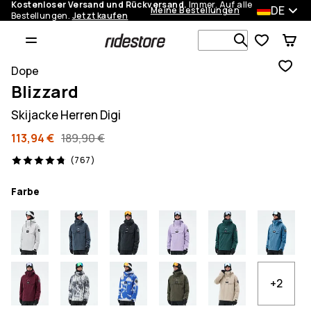
Kostenloser Versand und Rückversand.
Immer. Auf alle
DE
Meine Bestellungen
Bestellungen.
Jetzt kaufen
Durchsuche
Dope
Blizzard
Skijacke Herren Digi
113,94 €
189,90 €
767 Reviews, 4.8/5
(767)
Farbe
+2