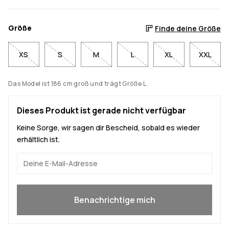
Größe
Finde deine Größe
XS
S
M
L
XL
XXL
Das Model ist 186 cm groß und trägt Größe L.
Dieses Produkt ist gerade nicht verfügbar
Keine Sorge, wir sagen dir Bescheid, sobald es wieder
erhältlich ist.
Ja, ich will mitmachen
Benachrichtige mich