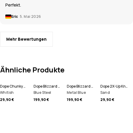
Perfekt.
Eric
5. Mai 2026
Mehr Bewertungen
Ähnliche Produkte
Dope Chunky Mütze
Dope Blizzard Full Zip Snowboardjacke Herren
Dope Blizzard Full Zip Skijacke Herren
Dope 2X-Up Knitted Schlauchtuch
Whitish
Blue Steel
Metal Blue
Sand
29,90 €
199,90 €
199,90 €
29,90 €