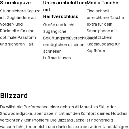
Sturmkapuze
Unterarmbelüftung
Media Tasche
mit
Sturmsichere Kapuze
Eine schnell
Reißverschluss
mit Zugbändern an
erreichbare Tasche
Vorder- und
extra für dein
Große und leicht
Rückseite für eine
Smartphone mit
zugängliche
optimale Passform
zusätzlichem
Belüftungsreißverschlüsse
und sicheren Halt.
Kabelausgang für
ermöglichen dir einen
Kopfhörer.
schnellen
Luftaustausch.
Blizzard
Du willst die Performance einer echten All Mountain Ski- oder
Snowboardjacke, aber dabei nicht auf den Komfort deines Hoodies
verzichten? Kein Problem! Die Blizzard Jacke ist hochgradig
wasserdicht, federleicht und dank des extrem widerstandsfähigen