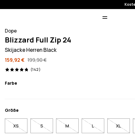
Koste
Dope
Blizzard Full Zip 24
Skijacke Herren Black
159,92 €
199,90 €
142 Reviews, 4.8/5
(142)
Farbe
Größe
XS
S
M
L
XL