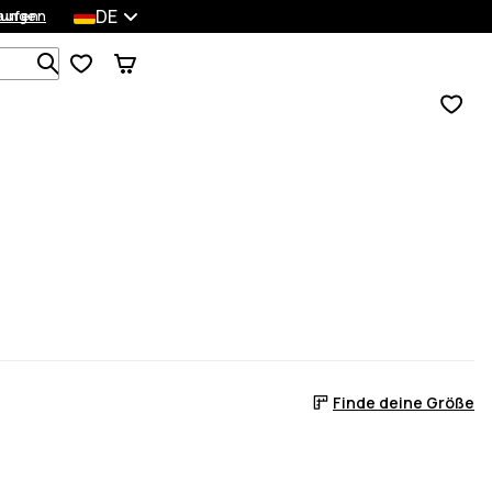
DE
lungen
kaufen
Durchsuche 1 000+ Produkte
Finde deine Größe