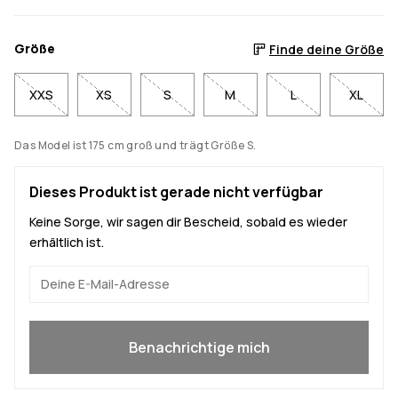
Größe
Finde deine Größe
XXS
XS
S
M
L
XL
Das Model ist 175 cm groß und trägt Größe S.
Dieses Produkt ist gerade nicht verfügbar
Keine Sorge, wir sagen dir Bescheid, sobald es wieder
erhältlich ist.
Ja, ich will mitmachen
Benachrichtige mich