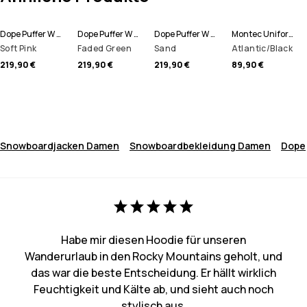
Dope Puffer W Snowboardjacke Damen
Dope Puffer W Snowboardjacke Damen
Dope Puffer W Snowboardjacke Damen
Montec Uniform W Fleece Hoodie Damen
Soft Pink
Faded Green
Sand
Atlantic/Black
219,90 €
219,90 €
219,90 €
89,90 €
Snowboardjacken Damen
Snowboardbekleidung Damen
Dope
Habe mir diesen Hoodie für unseren
Wanderurlaub in den Rocky Mountains geholt, und
das war die beste Entscheidung. Er hällt wirklich
Feuchtigkeit und Kälte ab, und sieht auch noch
stylisch aus.