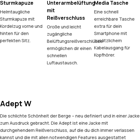
Sturmkapuze
Unterarmbelüftung
Media Tasche
mit
Helmtaugliche
Eine schnell
Reißverschluss
Sturmkapuze mit
erreichbare Tasche
Kordelzug vorne und
extra für dein
Große und leicht
hinten für den
Smartphone mit
zugängliche
perfekten Sitz.
zusätzlichem
Belüftungsreißverschlüsse
Kabelausgang für
ermöglichen dir einen
Kopfhörer.
schnellen
Luftaustausch.
Adept W
Die schlichte Schönheit der Berge – neu definiert und in einer Jacke
zum Ausdruck gebracht. Die Adept ist eine Jacke mit
durchgehendem Reißverschluss, auf die du dich immer verlassen
kannst und die mit allen notwendigen Features ausgestattet