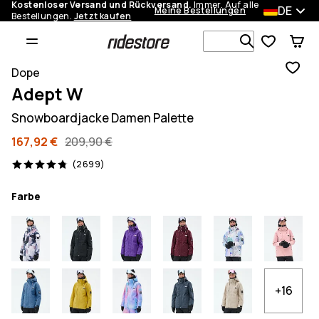
Kostenloser Versand und Rückversand.
Immer. Auf alle
DE
Meine Bestellungen
Bestellungen.
Jetzt kaufen
Durchsuche
Dope
Adept W
Snowboardjacke Damen Palette
167,92 €
209,90 €
2699 Reviews, 4.8/5
(2699)
Farbe
+16