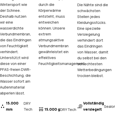
Wintersport wie
durch die
Die Nähte sind die
der Schnee.
Körperwärme
schwächsten
Deshalb nutzen
entsteht, muss
Stellen jedes
wir eine
entweichen
Kleidungsstücks.
wasserdichte
können. Unsere
Eine spezielle
Verbundmembran,
extrem
Versiegelung
die das Eindringen
atmungsaktive
verhindert dort
von Feuchtigkeit
Verbundmembran
das Eindringen
verhindert.
gewährleistet ein
von Wasser, damit
Unterstützt wird
effektives
du selbst bei den
diese von einer
Feuchtigkeitsmanagement.
schlechtesten
PFAS-freien DWR-
Wetterbedingungen
Beschichtung, die
trocken bleibst.
Wasser sofort am
Außenmaterial
abperlen lässt.
15.000
Vollständig
DRY
Sealo
mm
Tech
15.000 g
versiegelt
DRY Tech