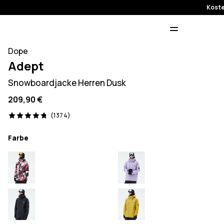
Koste
Dope
Adept
Snowboardjacke Herren Dusk
209,90 €
1374 Reviews, 4.8/5
(1374)
Farbe