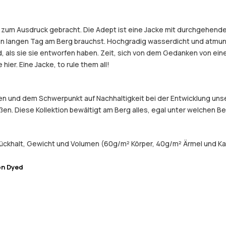
ke zum Ausdruck gebracht. Die Adept ist eine Jacke mit durchgehend
nen langen Tag am Berg brauchst. Hochgradig wasserdicht und atmun
old, als sie sie entworfen haben. Zeit, sich von dem Gedanken von 
hier. Eine Jacke, to rule them all!
 und dem Schwerpunkt auf Nachhaltigkeit bei der Entwicklung unser
eßen. Diese Kollektion bewältigt am Berg alles, egal unter welchen 
ückhalt, Gewicht und Volumen (60g/m² Körper, 40g/m² Ärmel und Ka
on Dyed