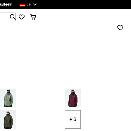
DE
lungen
kaufen
Durchsuche 1 000+ Produkte
+13