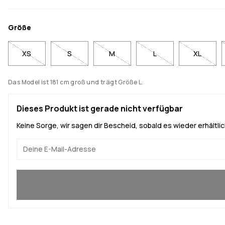
Größe
XS
S
M
L
XL
Das Model ist 181 cm groß und trägt Größe L.
Dieses Produkt ist gerade nicht verfügbar
Keine Sorge, wir sagen dir Bescheid, sobald es wieder erhältlich
Ja, ich will mitmachen