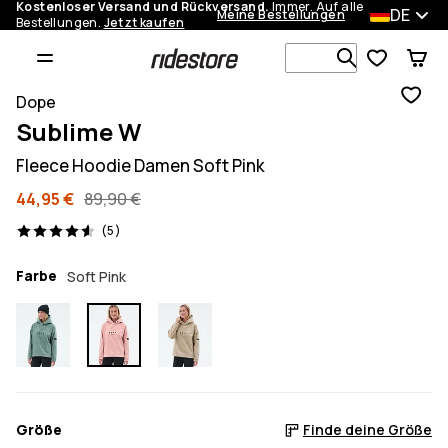
Kostenloser Versand und Rückversand.
Immer. Auf alle
DE
Meine Bestellungen
Bestellungen.
Jetzt kaufen
Durchsuche
Dope
Sublime W
Fleece Hoodie Damen Soft Pink
44,95 €
89,90 €
5 Reviews, 4.6/5
(5)
Farbe
Soft Pink
Größe
Finde deine Größe