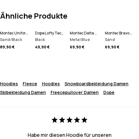
Ähnliche Produkte
Montec Uniform W Fleece Hoodie Damen
Dope Lofty Tech Leggings Damen
Montec Delta W Fleece Hoodie Damen
Montec Bravo W Fleecepullover Damen
Sand/Black
Black
Metal Blue
Sand
89,90 €
49,90 €
69,90 €
69,90 €
Hoodies
Fleece
Hoodies
Snowboardbekleidung Damen
Skibekleidung Damen
Fleecepullover Damen
Dope
Habe mir diesen Hoodie für unseren