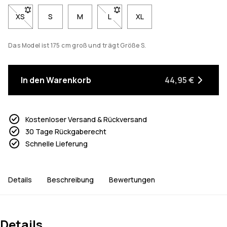
XS
- Größe XS nicht verfügbar. Klicke, um benachrichtigt zu werde
S
M
L
- Größe L nicht verfügbar. Klicke, 
XL
Das Model ist 175 cm groß und trägt Größe S.
In den Warenkorb
44,95 €
Kostenloser Versand & Rückversand
30 Tage Rückgaberecht
Schnelle Lieferung
Details
Beschreibung
Bewertungen
Details