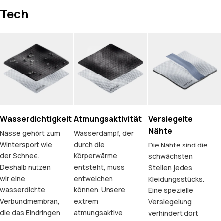
Tech
Wasserdichtigkeit
Atmungsaktivität
Versiegelte
Nähte
Nässe gehört zum
Wasserdampf, der
Wintersport wie
durch die
Die Nähte sind die
der Schnee.
Körperwärme
schwächsten
Deshalb nutzen
entsteht, muss
Stellen jedes
wir eine
entweichen
Kleidungsstücks.
wasserdichte
können. Unsere
Eine spezielle
Verbundmembran,
extrem
Versiegelung
die das Eindringen
atmungsaktive
verhindert dort