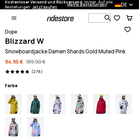
Kostenloser Versand und Rückversand.
Immer. Auf alle
DE
Meine Bestellungen
Bestellungen.
Jetzt kaufen
Durchsuche
Dope
Blizzard W
Snowboardjacke Damen Shards Gold Muted Pink
94,95 €
189,90 €
276 Reviews, 4.8/5
(276)
Farbe