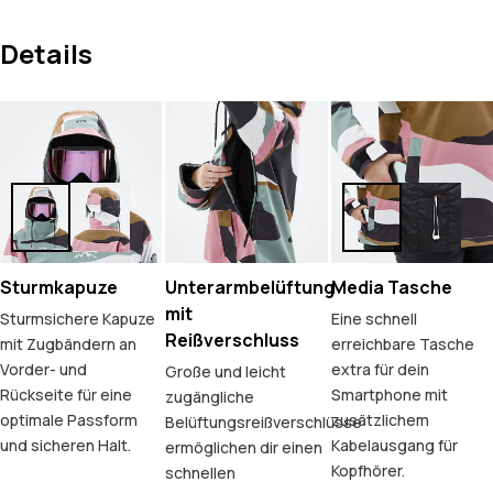
Details
Sturmkapuze
Unterarmbelüftung
Media Tasche
mit
Sturmsichere Kapuze
Eine schnell
Reißverschluss
mit Zugbändern an
erreichbare Tasche
Vorder- und
extra für dein
Große und leicht
Rückseite für eine
Smartphone mit
zugängliche
optimale Passform
zusätzlichem
Belüftungsreißverschlüsse
und sicheren Halt.
Kabelausgang für
ermöglichen dir einen
Kopfhörer.
schnellen