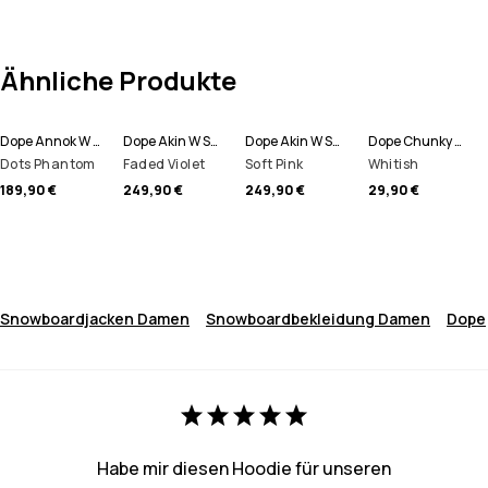
Ähnliche Produkte
Dope Annok W Snowboardjacke Damen
Dope Akin W Snowboardjacke Damen
Dope Akin W Snowboardjacke Damen
Dope Chunky Mütze
Dots Phantom
Faded Violet
Soft Pink
Whitish
189,90 €
249,90 €
249,90 €
29,90 €
Snowboardjacken Damen
Snowboardbekleidung Damen
Dope
Habe mir diesen Hoodie für unseren