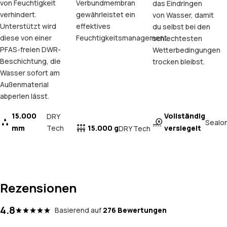
von Feuchtigkeit
Verbundmembran
das Eindringen
verhindert.
gewährleistet ein
von Wasser, damit
Unterstützt wird
effektives
du selbst bei den
diese von einer
Feuchtigkeitsmanagement.
schlechtesten
PFAS-freien DWR-
Wetterbedingungen
Beschichtung, die
trocken bleibst.
Wasser sofort am
Außenmaterial
abperlen lässt.
15.000
Vollständig
DRY
Sealo
mm
Tech
15.000 g
versiegelt
DRY Tech
Rezensionen
4.8
Basierend auf
276 Bewertungen