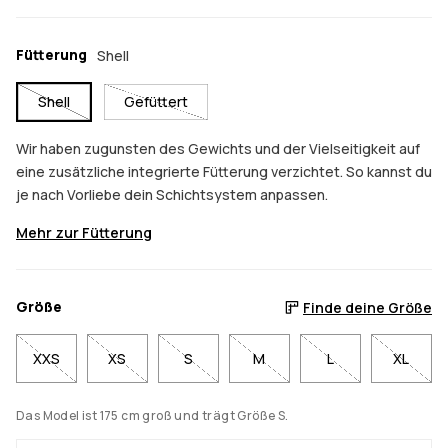
Fütterung
Shell
Shell
Gefüttert
Wir haben zugunsten des Gewichts und der Vielseitigkeit auf
eine zusätzliche integrierte Fütterung verzichtet. So kannst du
je nach Vorliebe dein Schichtsystem anpassen.
Mehr zur Fütterung
Größe
Finde deine Größe
XXS
XS
S
M
L
XL
Das Model ist 175 cm groß und trägt Größe S.