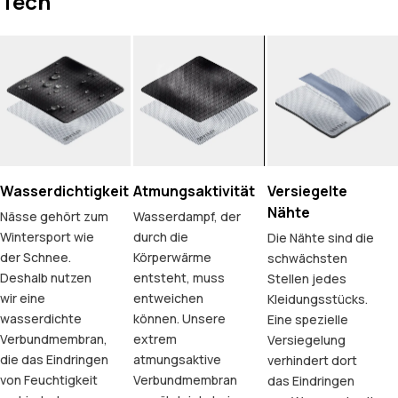
Tech
Wasserdichtigkeit
Atmungsaktivität
Versiegelte
Nähte
Nässe gehört zum
Wasserdampf, der
Wintersport wie
durch die
Die Nähte sind die
der Schnee.
Körperwärme
schwächsten
Deshalb nutzen
entsteht, muss
Stellen jedes
wir eine
entweichen
Kleidungsstücks.
wasserdichte
können. Unsere
Eine spezielle
Verbundmembran,
extrem
Versiegelung
die das Eindringen
atmungsaktive
verhindert dort
von Feuchtigkeit
Verbundmembran
das Eindringen