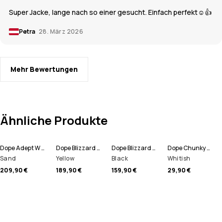
Super Jacke, lange nach so einer gesucht. Einfach perfekt☺️👍
Petra
28. März 2026
Mehr Bewertungen
Ähnliche Produkte
Dope Adept W Snowboardjacke Damen
Dope Blizzard W Snowboardjacke Damen
Dope Blizzard W Snowboardhose Damen
Dope Chunky Mütze
Sand
Yellow
Black
Whitish
209,90 €
189,90 €
159,90 €
29,90 €