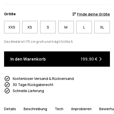
Größe
Finde deine Größe
XXS
XS
S
M
L
XL
Das Model ist 175 cm groß und trägt Größe S.
In den Warenkorb
199,90 €
Kostenloser Versand & Rückversand
30 Tage Rückgaberecht
Schnelle Lieferung
Details
Beschreibung
Tech
Anprobieren
Bewertu