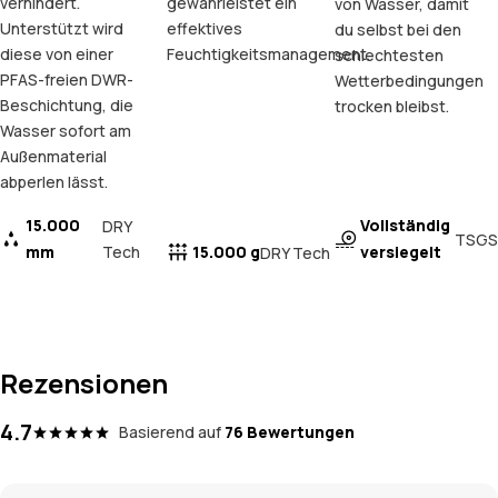
verhindert.
gewährleistet ein
von Wasser, damit
Unterstützt wird
effektives
du selbst bei den
diese von einer
Feuchtigkeitsmanagement.
schlechtesten
PFAS-freien DWR-
Wetterbedingungen
Beschichtung, die
trocken bleibst.
Wasser sofort am
Außenmaterial
abperlen lässt.
15.000
Vollständig
DRY
TSGS
mm
Tech
15.000 g
versiegelt
DRY Tech
Rezensionen
4.7
Basierend auf
76 Bewertungen