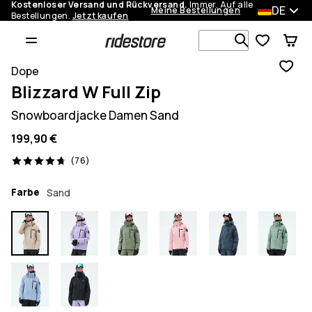
Kostenloser Versand und Rückversand.
Immer. Auf alle
DE
Meine Bestellungen
Bestellungen.
Jetzt kaufen
Durchsuche
Dope
Blizzard W Full Zip
Snowboardjacke Damen Sand
199,90 €
76 Reviews, 4.7/5
(76)
Farbe
Sand