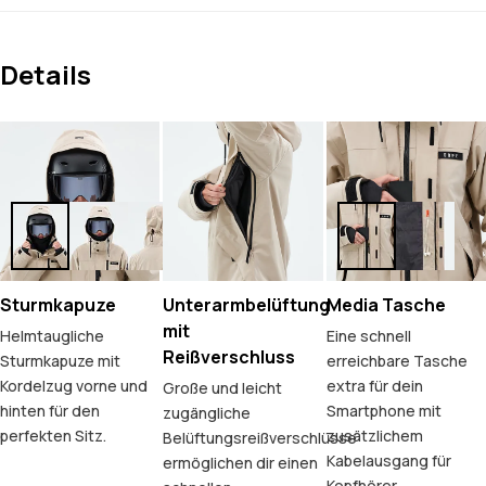
Details
Sturmkapuze
Unterarmbelüftung
Media Tasche
mit
Helmtaugliche
Eine schnell
Reißverschluss
Sturmkapuze mit
erreichbare Tasche
Kordelzug vorne und
extra für dein
Große und leicht
hinten für den
Smartphone mit
zugängliche
perfekten Sitz.
zusätzlichem
Belüftungsreißverschlüsse
Kabelausgang für
ermöglichen dir einen
Kopfhörer.