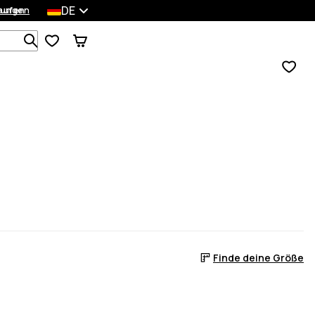
DE
lungen
kaufen
Durchsuche 1 000+ Produkte
Finde deine Größe