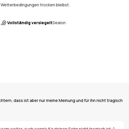
Wetterbedingungen trocken bleibst.
Vollständig versiegelt
Sealon
chtern, dass ist aber nur meine Meinung und für ihn nicht tragisch
eam weiter, auch wenn's für deinen Sohn nicht tragisch ist ;)