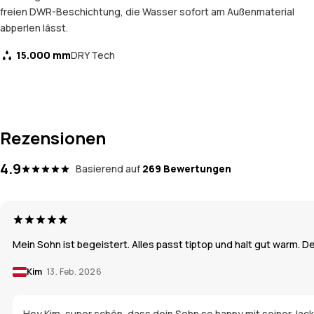
freien DWR-Beschichtung, die Wasser sofort am Außenmaterial
abperlen lässt.
15.000 mm
DRY Tech
Rezensionen
4.9
Basierend auf
269 Bewertungen
Mein Sohn ist begeistert. Alles passt tiptop und halt gut warm. D
Kim
13. Feb. 2026
Hey Kim, super schön, dass dein Sohn so happy mit seiner Jacke