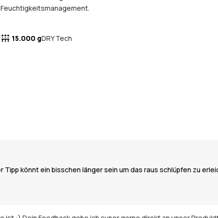
Feuchtigkeitsmanagement.
15.000 g
DRY Tech
er Tipp könnt ein bisschen länger sein um das raus schlüpfen zu erlei
 ist :) Dein Feedback gebe ich super gerne direkt an unser Produktt