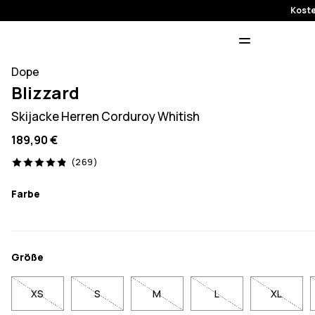
Koste
Dope
Blizzard
Skijacke Herren Corduroy Whitish
189,90 €
269 Reviews, 4.9/5
(269)
Farbe
Größe
XS
S
M
L
XL